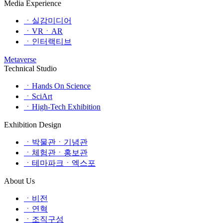
Media Experience
ㆍ실감미디어
ㆍVRㆍAR
ㆍ인터랙티브
Metaverse
Technical Studio
ㆍHands On Science
ㆍSciArt
ㆍHigh-Tech Exhibition
Exhibition Design
ㆍ박물관ㆍ기념관
ㆍ체험관ㆍ홍보관
ㆍ테마파크ㆍ엑스포
About Us
ㆍ비전
ㆍ연혁
ㆍ조직구성