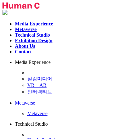
Media Experience
Metaverse
Technical Studio
Exhibition Design
About Us
Contact
Media Experience
실감미디어
VRㆍAR
인터랙티브
Metaverse
Metaverse
Technical Studio