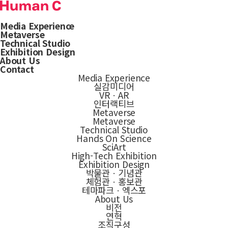
Media Experience
Metaverse
Technical Studio
Exhibition Design
About Us
Contact
Media Experience
실감미디어
VRㆍAR
인터랙티브
Metaverse
Metaverse
Technical Studio
Hands On Science
SciArt
High-Tech Exhibition
Exhibition Design
박물관ㆍ기념관
체험관ㆍ홍보관
테마파크ㆍ엑스포
About Us
비전
연혁
조직구성