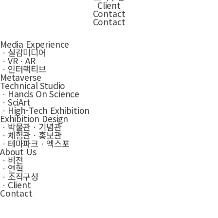
Client
Contact
Contact
Media Experience
ㆍ실감미디어
ㆍVRㆍAR
ㆍ인터랙티브
Metaverse
Technical Studio
ㆍHands On Science
ㆍSciArt
ㆍHigh-Tech Exhibition
Exhibition Design
ㆍ박물관ㆍ기념관
ㆍ체험관ㆍ홍보관
ㆍ테마파크ㆍ엑스포
About Us
ㆍ비전
ㆍ연혁
ㆍ조직구성
ㆍClient
Contact