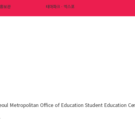
홍보관
테마파크ㆍ엑스포
eoul Metropolitan Office of Education Student Education Cen
관