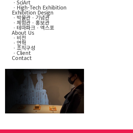
ㆍSciArt
ㆍHigh-Tech Exhibition
Exhibition Design
ㆍ박물관ㆍ기념관
ㆍ체험관ㆍ홍보관
ㆍ테마파크ㆍ엑스포
About Us
ㆍ비전
ㆍ연혁
ㆍ조직구성
ㆍClient
Contact