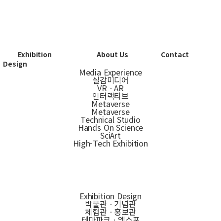
Exhibition
About Us
Contact
Design
Media Experience
실감미디어
VRㆍAR
인터랙티브
Metaverse
Metaverse
Technical Studio
Hands On Science
SciArt
High-Tech Exhibition
Exhibition Design
박물관ㆍ기념관
체험관ㆍ홍보관
테마파크ㆍ엑스포