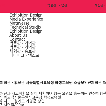
전체
박물관ㆍ기념관
체험관ㆍ
Exhibition Design
Media Experience
Metaverse
Technical Studio
Exhibition Design
About Us
Contact
박물관ㆍ기념관
박물관ㆍ기념관
체험관ㆍ홍보관
테마파크ㆍ엑스포
체험관ㆍ홍보관
서울특별시교육청 학생교육원 소규모안전체험관
S
재난과 사고위험을 실제 체험하며 행동 요령을 습득하는 안전체험
의뢰고객
서울특별시교육청 학생교육원
위치
경기도 가평군 상면
전시면적
890㎡