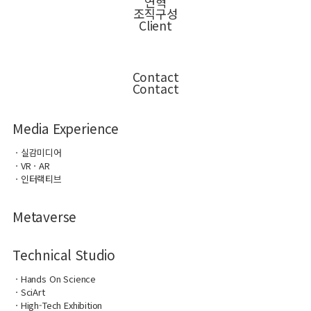
연혁
조직구성
Client
Contact
Contact
Media Experience
ㆍ실감미디어
ㆍVRㆍAR
ㆍ인터랙티브
Metaverse
Technical Studio
ㆍHands On Science
ㆍSciArt
ㆍHigh-Tech Exhibition