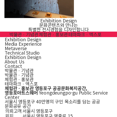
Exhibition Design
문화콘텐츠와 만나는
특별한 전시경험을 디자인합니다
전체
박물관ㆍ기념관
체험관ㆍ홍보관
테마파크ㆍ엑스포
Exhibition Design
Media Experience
Metaverse
Technical Studio
Exhibition Design
About Us
Contact
박물관ㆍ기념관
박물관ㆍ기념관
체험관ㆍ홍보관
테마파크ㆍ엑스포
체험관ㆍ홍보관
영등포구 공공문화복지공간,
영등포아트스퀘어
Yeongdeungpo-gu Public Service
Center
서울시 영등포구 40만명의 구민 목소리를 담는 공공
문화공유 공간
의뢰고객
서울시 영등포구
위치
서울시 영등포구 영중로 15