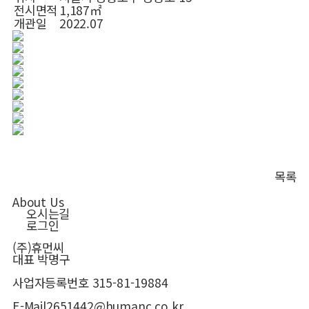
전시면적
1,187㎡
개관일
2022.07
목록
About Us
오시는길
로그인
(주)휴먼씨
대표
박명구
사업자등록번호
315-81-19884
E-Mail
2651442@humanc.co.kr