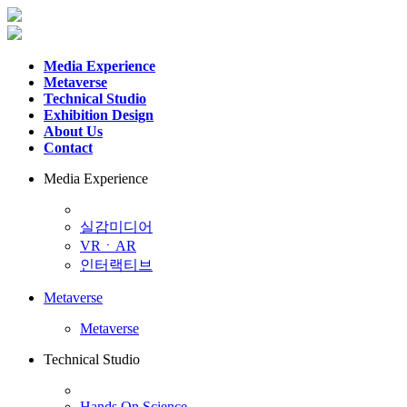
Media Experience
Metaverse
Technical Studio
Exhibition Design
About Us
Contact
Media Experience
실감미디어
VRㆍAR
인터랙티브
Metaverse
Metaverse
Technical Studio
Hands On Science