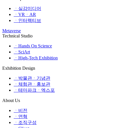
ㆍ실감미디어
ㆍVRㆍAR
ㆍ인터랙티브
Metaverse
Technical Studio
ㆍHands On Science
ㆍSciArt
ㆍHigh-Tech Exhibition
Exhibition Design
ㆍ박물관ㆍ기념관
ㆍ체험관ㆍ홍보관
ㆍ테마파크ㆍ엑스포
About Us
ㆍ비전
ㆍ연혁
ㆍ조직구성