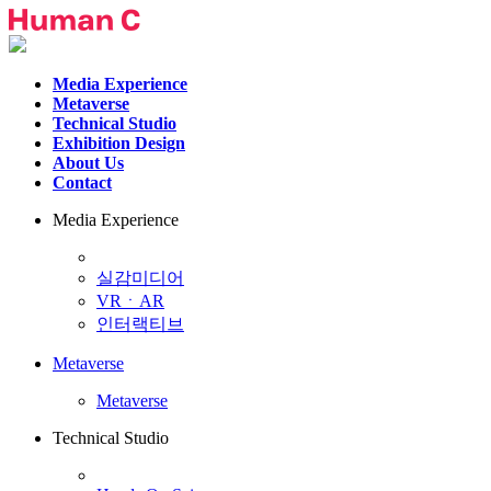
Media Experience
Metaverse
Technical Studio
Exhibition Design
About Us
Contact
Media Experience
실감미디어
VRㆍAR
인터랙티브
Metaverse
Metaverse
Technical Studio