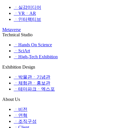
ㆍ실감미디어
ㆍVRㆍAR
ㆍ인터랙티브
Metaverse
Technical Studio
ㆍHands On Science
ㆍSciArt
ㆍHigh-Tech Exhibition
Exhibition Design
ㆍ박물관ㆍ기념관
ㆍ체험관ㆍ홍보관
ㆍ테마파크ㆍ엑스포
About Us
ㆍ비전
ㆍ연혁
ㆍ조직구성
ㆍClient