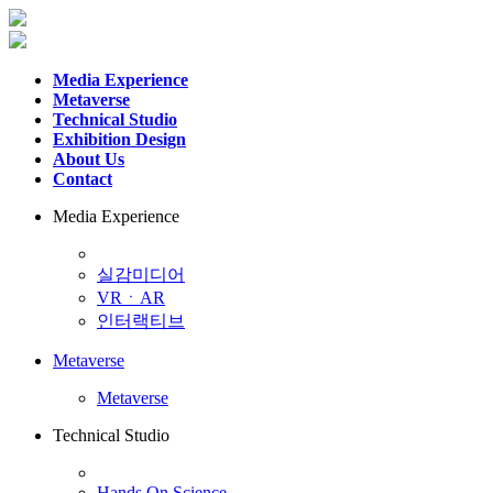
Media Experience
Metaverse
Technical Studio
Exhibition Design
About Us
Contact
Media Experience
실감미디어
VRㆍAR
인터랙티브
Metaverse
Metaverse
Technical Studio
Hands On Science