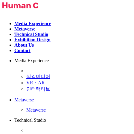
Media Experience
Metaverse
Technical Studio
Exhibition Design
About Us
Contact
Media Experience
실감미디어
VRㆍAR
인터랙티브
Metaverse
Metaverse
Technical Studio